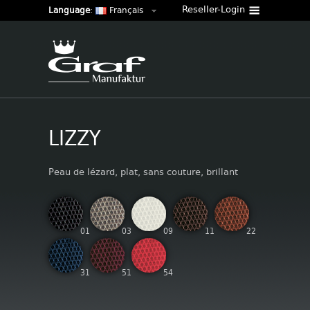
Reseller-Login
Language
:
Français
LIZZY
Peau de lézard, plat, sans couture, brillant
01
03
09
11
22
31
51
54