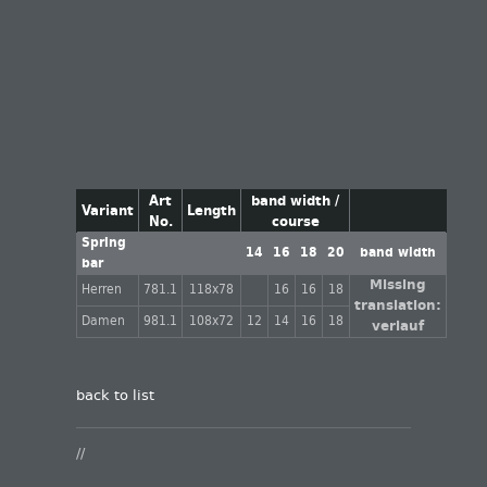
Art
band width /
Variant
Length
No.
course
Spring
14
16
18
20
band width
bar
Missing
Herren
781.1
118x78
16
16
18
translation:
Damen
981.1
108x72
12
14
16
18
verlauf
back to list
//