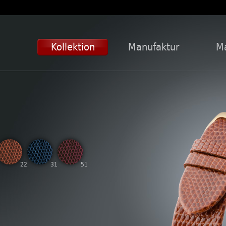
Kollektion
Manufaktur
Ma
22
31
51