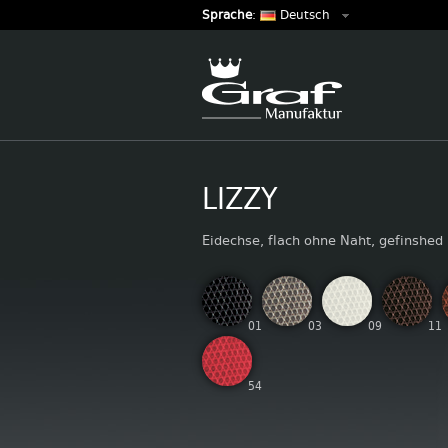
Sprache
:
Deutsch
LIZZY
Eidechse, flach ohne Naht, gefinshed
01
03
09
11
54