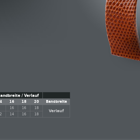
andbreite / Verlauf
4
16
18
20
Bandbreite
16
16
18
Verlauf
2
14
16
18