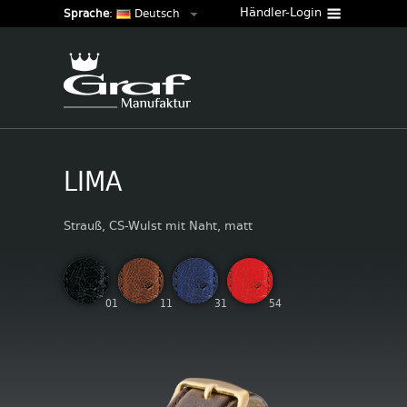
Händler-Login
Sprache
:
Deutsch
LIMA
Strauß, CS-Wulst mit Naht, matt
01
11
31
54