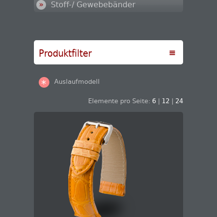
Stoff-/ Gewebebänder
Produktfilter
Auslaufmodell
*
Elemente pro Seite:
6
|
12
|
24